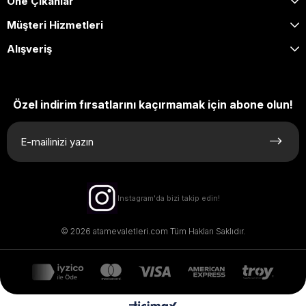
Öne Çıkanlar
₺28.800,00
₺28.800,00
Müşteri Hizmetleri
Alışveriş
Özel indirim fırsatlarını kaçırmamak için abone olun!
Instagram'da bizi takip edin!
© 2026 atamevaletleri.com Tüm Hakları Saklıdır.