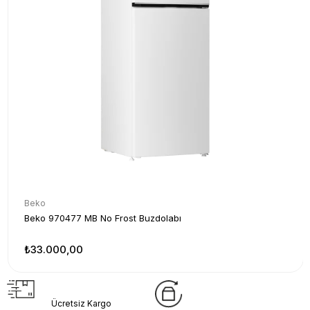
Beko
Beko 970477 MB No Frost Buzdolabı
₺33.000,00
Ücretsiz
Ücretsiz
Kargo
Kargo
Ücretsiz Kargo