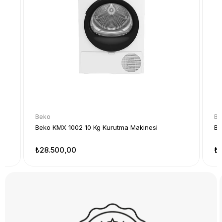
Beko
Be
bı
Beko KMX 1002 10 Kg Kurutma Makinesi
Be
₺28.500,00
₺