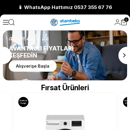
📱 WhatsApp Hattımız 0537 355 67 76
0
atam beko ile
AVANTAJLI FİYATLARI
KEŞFEDİN
Alışverişe Başla
Fırsat Ürünleri
Ücretsiz
Ücret
Kargo
Karg