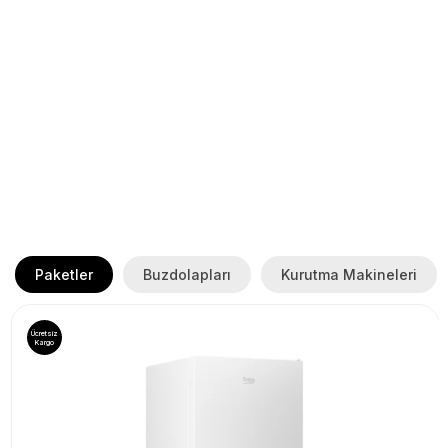
atam beko ile
40 YILLIK GÜVENCE
Paketler
Buzdolapları
Kurutma Makineleri
Ücretsiz
Kargo